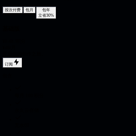
按次付费
包月
包年
立省30%
基础版
¥0.48 /积分
¥48
/月
开启你的创作之旅。
订阅
包含
每月 100 积分
永久云存储
无水印