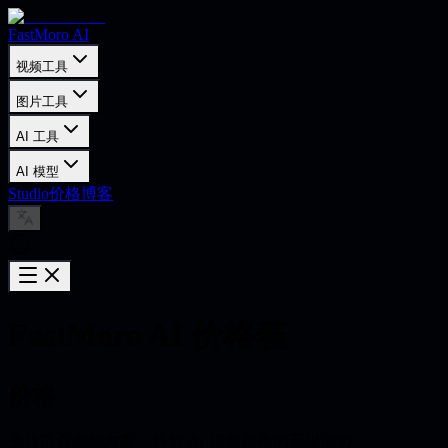
FastMoro AI
视频工具
图片工具
AI 工具
AI 模型
Studio
价格
博客
FastMoro AI 价格表
价格
选择适合您的方案，释放 AI 视频创作的无限潜力。