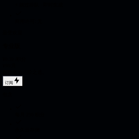
⚡ 跳过排队 · 即时生成
商用许可: 无
最受欢迎
专业版
¥0.39 /积分
¥98
/月
创作者的进阶之选。
订阅
包含
每月 250 积分
永久云存储